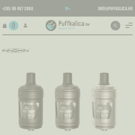
+385 99 467 2888
18+
INFO@PUFFKALICA.HR
0