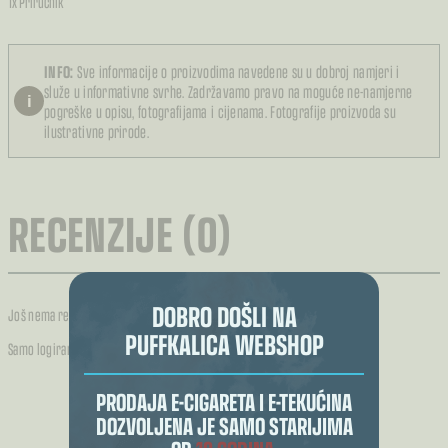
1x Priručnik
INFO:
Sve informacije o proizvodima navedene su u dobroj namjeri i
služe u informativne svrhe. Zadržavamo pravo na moguće ne-namjerne
i
pogreške u opisu, fotografijama i cijenama. Fotografije proizvoda su
ilustrativne prirode.
RECENZIJE (0)
DOBRO DOŠLI NA
Još nema recenzija.
PUFFKALICA WEBSHOP
Samo logirani kupci koji su kupili ovaj proizvod mogu napisati recenziju.
PRODAJA E-CIGARETA I E-TEKUĆINA
DOZVOLJENA JE SAMO STARIJIMA