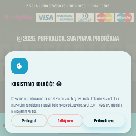
Brzo i sigurno plaćanje debitnim i kreditnim karticama
PUFFKALIC
PUFFKALIC
© 2026, PUFFKALICA. SVA PRAVA PRIDRŽANA
PUFFKALIC
KORISTIMO KOLAČIĆE 🍪
TREBATE RASKID UGOVORA?
Koristimo nužne kolačiće za rad stranice, a uz tvoj pristanak i kolačiće za analitiku i
marketing kako bismo ti pružili bolje iskustvo kupovine. Svoj izbor možeš promijeniti u
Kupac može podnijeti zahtjev za jednostrani raskid ugovora u roku od 14 dana od
bilo kojem trenutku.
primitka proizvoda.
Prilagodi
Odbij sve
Prihvati sve
Raskid ugovora
DODAJ U KOŠARICU
KOLIČINA