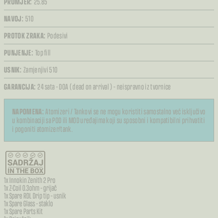
PROMJER:
25.85
NAVOJ:
510
PROTOK ZRAKA:
Podesivi
PUNJENJE:
Top fill
USNIK:
Zamjenjivi 510
GARANCIJA:
24 sata – DOA ( dead on arrival ) – neispravno iz tvornice
NAPOMENA:
Atomizeri / Tankovi se ne mogu koristiti samostalno već isključivo
u kombinaciji sa POD ili MOD uređajima koji su sposobni i kompatibilni prihvatiti
i pogoniti atomizer/tank.
1x Innokin Zenith 2 Pro
1x Z-Coil 0.3ohm – grijač
1x Spare RDL Drip tip – usnik
1x Spare Glass – staklo
1x Spare Parts Kit