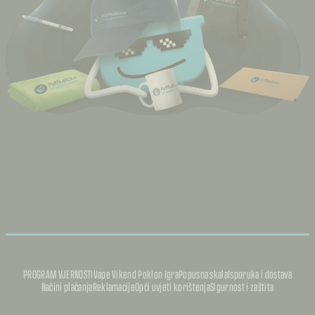
PROGRAM VJERNOSTI
Vape Vikend Poklon Igra
Popusna skala
Isporuka i dostava
Načini plaćanja
Reklamacije
Opći uvjeti korištenja
Sigurnost i zaštita