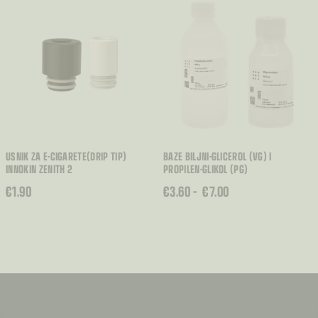
€3.30
DO
€3.90
USNIK ZA E-CIGARETE(DRIP TIP)
BAZE BILJNI-GLICEROL (VG) I
INNOKIN ZENITH 2
PROPILEN-GLIKOL (PG)
RASPON
€
1.90
€
3.60
–
€
7.00
CIJENA:
OD
€3.60
DO
€7.00