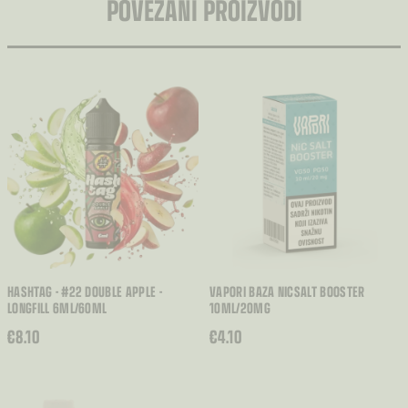
POVEZANI PROIZVODI
HASHTAG - #22 DOUBLE APPLE -
VAPORI BAZA NICSALT BOOSTER
LONGFILL 6ML/60ML
10ML/20MG
€
8.10
€
4.10