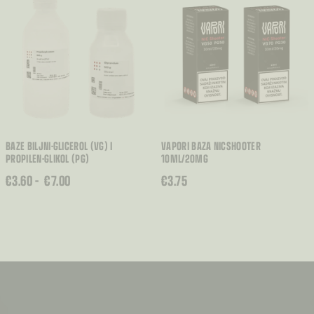
BAZE BILJNI-GLICEROL (VG) I
VAPORI BAZA NICSHOOTER
PROPILEN-GLIKOL (PG)
10ML/20MG
RASPON
€
3.60
–
€
7.00
€
3.75
CIJENA:
OD
€3.60
DO
€7.00