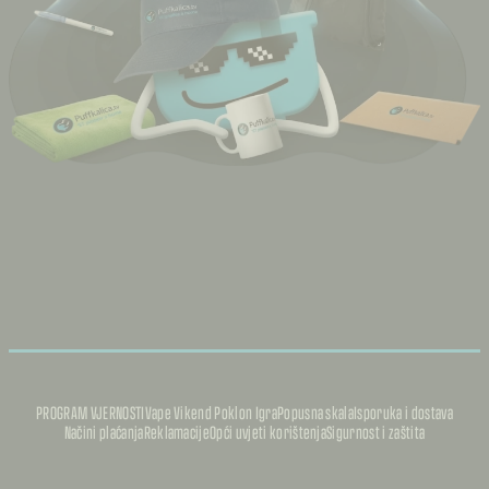
PROGRAM VJERNOSTI
Vape Vikend Poklon Igra
Popusna skala
Isporuka i dostava
Načini plaćanja
Reklamacije
Opći uvjeti korištenja
Sigurnost i zaštita