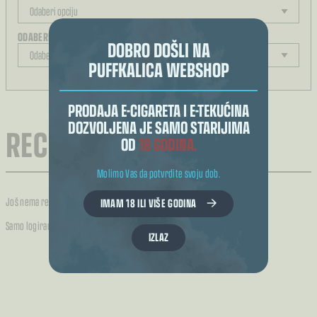
ODABERITE JAČINU
DOBRO DOŠLI NA
PUFFKALICA WEBSHOP
REZULTAT ODABIRA
PRODAJA E-CIGARETA I E-TEKUĆINA
DOZVOLJENA JE SAMO STARIJIMA
RECENZIJE (0)
OD
18 GODINA.
Molimo Vas da potvrdite svoju dob.
Još nema recenzija.
IMAM 18 ILI VIŠE GODINA
Samo logirani kupci koji su kupili ovaj proizvod mogu napisati recenziju.
IZLAZ