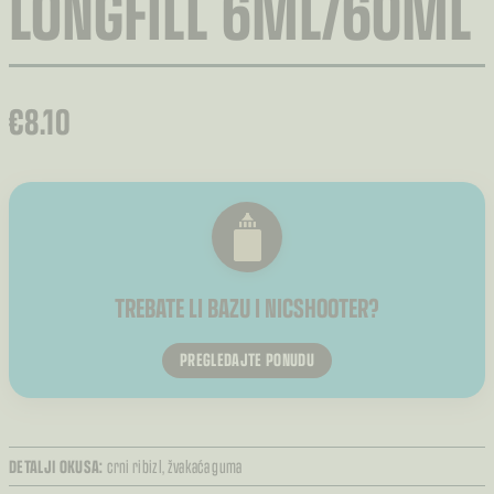
LONGFILL 6ML/60ML
€
8.10
TREBATE LI BAZU I NICSHOOTER?
PREGLEDAJTE PONUDU
DETALJI OKUSA:
crni ribizl,
žvakaća guma