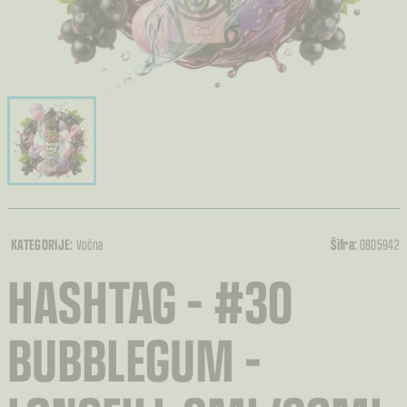
KATEGORIJE:
Voćna
Šifra:
0805942
HASHTAG – #30
BUBBLEGUM –