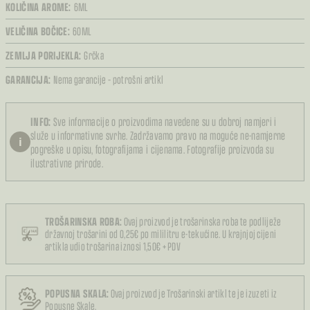
KOLIČINA AROME:
6ML
VELIČINA BOČICE:
60ML
ZEMLJA PORIJEKLA:
Grčka
GARANCIJA:
Nema garancije – potrošni artikl
INFO:
Sve informacije o proizvodima navedene su u dobroj namjeri i
služe u informativne svrhe. Zadržavamo pravo na moguće ne-namjerne
i
pogreške u opisu, fotografijama i cijenama. Fotografije proizvoda su
ilustrativne prirode.
TROŠARINSKA ROBA:
Ovaj proizvod je trošarinska roba te podliježe
državnoj trošarini od 0,25€ po mililitru e-tekućine. U krajnjoj cijeni
artikla udio trošarina iznosi 1,50€ + PDV
POPUSNA SKALA:
Ovaj proizvod je Trošarinski artikl te je izuzeti iz
Popusne Skale.