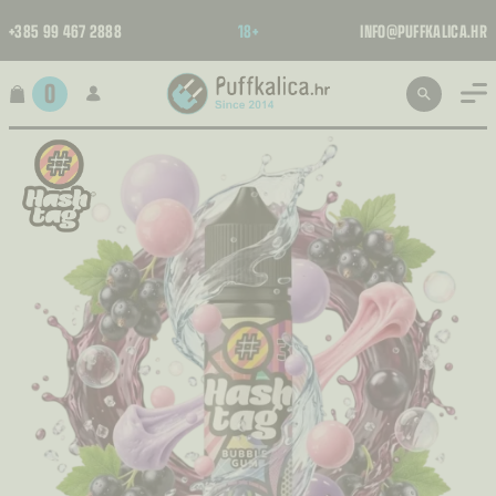
+385 99 467 2888
18+
INFO@PUFFKALICA.HR
0