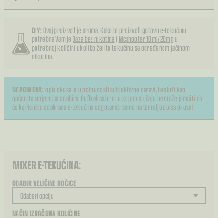
DIY:
Ovaj proizvod je aroma. Kako bi proizveli gotovu e-tekućinu
potrebna Vam je
Baza bez nikotina
i
Nicshooter 10ml/20mg
u
potrebnoj količini ukoliko želite tekućinu sa određenom jačinom
nikotina.
NAPOMENA:
opis okusa je u potpunosti subjektivne naravi, te služi kao
općenita smjernica odabira. Puffkalica.hr ni u kojem slučaju ne može jamčiti da
će korisniku odabrana e-tekućina odgovarati samo na temelju opisa okusa!
MIXER E-TEKUĆINA:
ODABIR VELIČINE BOČICE
NAČIN IZRAČUNA KOLIČINE