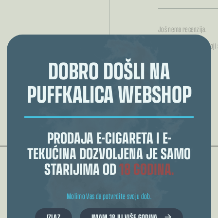
Još nema recenzija.
Samo logirani kupci koji
DOBRO DOŠLI NA
PUFFKALICA WEBSHOP
POVEZANI PROIZVODI
PRODAJA E-CIGARETA I E-
TEKUĆINA DOZVOLJENA JE SAMO
STARIJIMA OD
18 GODINA.
Molimo Vas da potvrdite svoju dob.
IZLAZ
IMAM 18 ILI VIŠE GODINA