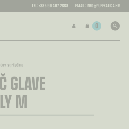
TEL:
+385 99 467 2888
EMAIL:
INFO@PUFFKALICA.HR
0
odovi s grijačima
Č GLAVE
LY M