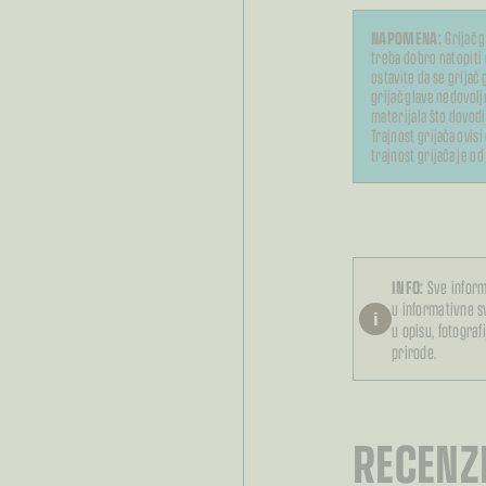
NAPOMENA:
Grijač 
treba dobro natopiti 
ostavite da se grijač
grijač glave nedovol
materijala što dovodi
Trajnost grijača ovis
trajnost grijača je o
INFO:
Sve inform
u informativne 
i
u opisu, fotograf
prirode.
RECENZI