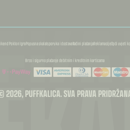
FKA
FKA
ikend Poklon Igra
Popusna skala
Isporuka i dostava
Načini plaćanja
Reklamacije
Opći uvjeti k
FKA
Brzo i sigurno plaćanje debitnim i kreditnim karticama
© 2026, PUFFKALICA. SVA PRAVA PRIDRŽAN