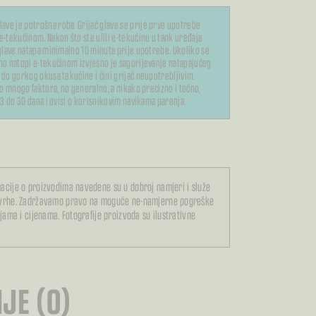
glave je potrošna roba. Grijač glave se prije prve upotrebe
e-tekućinom. Nakon što ste ulili e-tekućinu u tank uređaja
 glave natapa minimalno 10 minuta prije upotrebe. Ukoliko se
jno natopi e-tekućinom izvjesno je sagorijevanje natapajućeg
 do gorkog okusa tekućine i čini grijač neupotrebljivim.
i o mnogo faktora, no generalno, a nikako precizno i točno,
d 3 do 30 dana i ovisi o korisnikovim navikama parenja.
acije o proizvodima navedene su u dobroj namjeri i služe
svrhe. Zadržavamo pravo na moguće ne-namjerne pogreške
ijama i cijenama. Fotografije proizvoda su ilustrativne
JE (0)