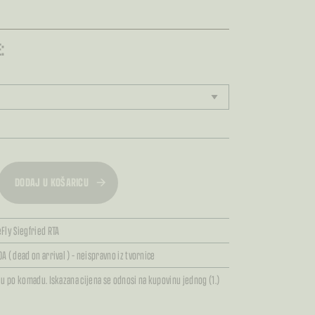
:
DODAJ U KOŠARICU
Fly Siegfried RTA
OA ( dead on arrival ) – neispravno iz tvornice
ju po komadu. Iskazana cijena se odnosi na kupovinu jednog (1.)