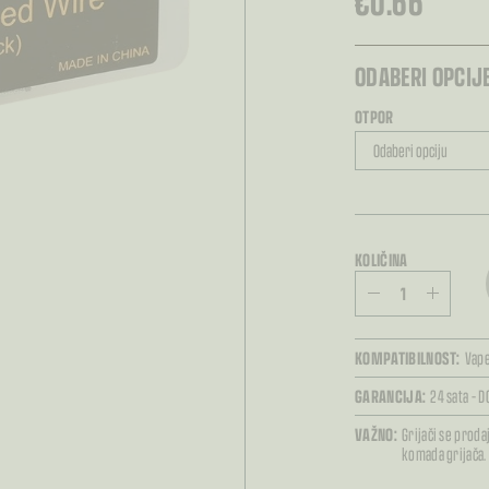
€
0.66
ODABERI OPCIJE
OTPOR
KOLIČINA
KOMPATIBILNOST:
Vape
GARANCIJA:
24 sata – D
VAŽNO:
Grijači se proda
komada grijača.