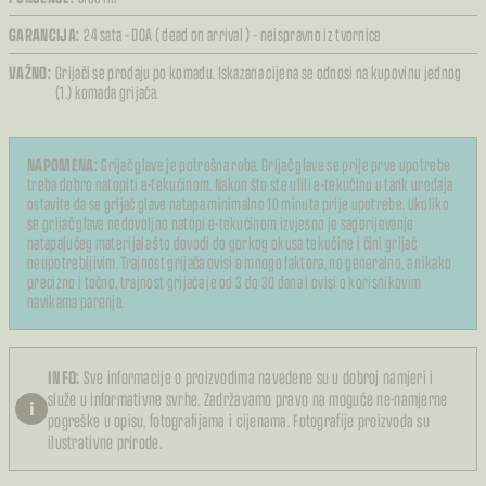
GARANCIJA:
24 sata – DOA ( dead on arrival ) – neispravno iz tvornice
VAŽNO:
Grijači se prodaju po komadu. Iskazana cijena se odnosi na kupovinu jednog
(1.) komada grijača.
NAPOMENA:
Grijač glave je potrošna roba. Grijač glave se prije prve upotrebe
treba dobro natopiti e-tekućinom. Nakon što ste ulili e-tekućinu u tank uređaja
ostavite da se grijač glave natapa minimalno 10 minuta prije upotrebe. Ukoliko
se grijač glave nedovoljno natopi e-tekućinom izvjesno je sagorijevanje
natapajućeg materijala što dovodi do gorkog okusa tekućine i čini grijač
neupotrebljivim. Trajnost grijača ovisi o mnogo faktora, no generalno, a nikako
precizno i točno, trajnost grijača je od 3 do 30 dana i ovisi o korisnikovim
navikama parenja.
INFO:
Sve informacije o proizvodima navedene su u dobroj namjeri i
služe u informativne svrhe. Zadržavamo pravo na moguće ne-namjerne
i
pogreške u opisu, fotografijama i cijenama. Fotografije proizvoda su
ilustrativne prirode.