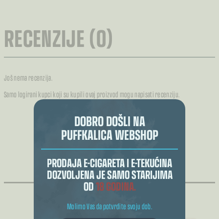
RECENZIJE (0)
Još nema recenzija.
Samo logirani kupci koji su kupili ovaj proizvod mogu napisati recenziju.
DOBRO DOŠLI NA
PUFFKALICA WEBSHOP
POVEZANI PROIZVODI
PRODAJA E-CIGARETA I E-TEKUĆINA
DOZVOLJENA JE SAMO STARIJIMA
OD
18 GODINA.
Molimo Vas da potvrdite svoju dob.