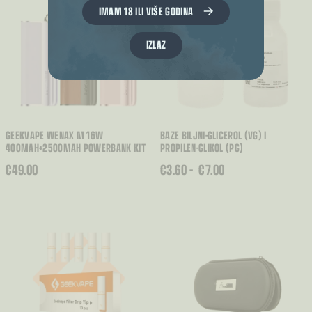
IMAM 18 ILI VIŠE GODINA
IZLAZ
GEEKVAPE WENAX M 16W
BAZE BILJNI-GLICEROL (VG) I
400MAH+2500MAH POWERBANK KIT
PROPILEN-GLIKOL (PG)
RASPON
€
49.00
€
3.60
–
€
7.00
CIJENA:
OD
€3.60
DO
€7.00