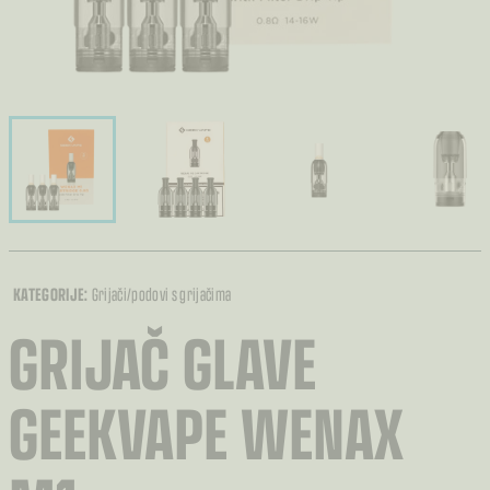
KATEGORIJE:
Grijači/podovi s grijačima
GRIJAČ GLAVE
GEEKVAPE WENAX