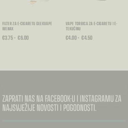
FILTER ZA E-CIGARETU GEEKVAPE
VAPE TORBICA ZA E-CIGARETU I E-
WENAX
TEKUĆINU
RASPON
RASPON
€
3.75
–
€
6.00
€
4.00
–
€
4.50
CIJENA:
CIJENA:
OD
OD
€3.75
€4.00
DO
DO
€6.00
€4.50
ZAPRATI NAS NA FACEBOOK-U I INSTAGRAMU ZA
NAJSVJEŽIJE NOVOSTI I POGODNOSTI.