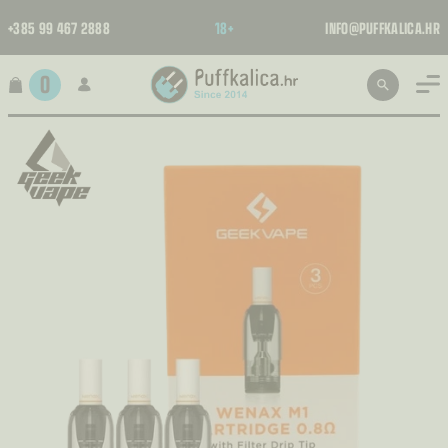
+385 99 467 2888
18+
INFO@PUFFKALICA.HR
0