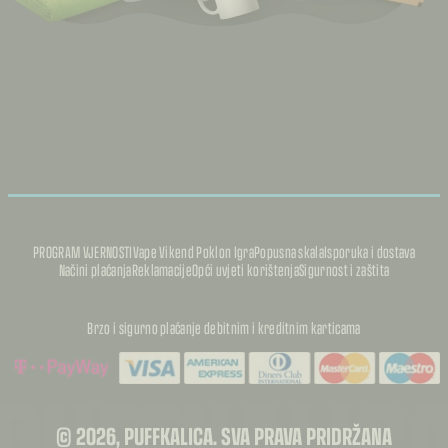
PROGRAM VJERNOSTI
Vape Vikend Poklon Igra
Popusna skala
Isporuka i dostava
Načini plaćanja
Reklamacije
Opći uvjeti korištenja
Sigurnost i zaštita
Brzo i sigurno plaćanje debitnim i kreditnim karticama
PUFFKALIC
© 2026, PUFFKALICA. SVA PRAVA PRIDRŽANA