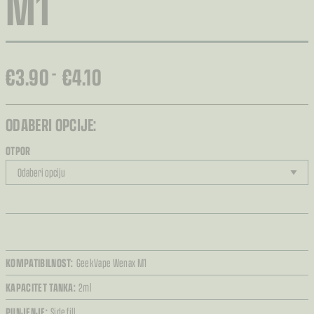
M1
RASPON
€
3.90
€
4.10
–
CIJENA:
OD
€3.90
ODABERI OPCIJE:
DO
OTPOR
€4.10
KOMPATIBILNOST:
GeekVape Wenax M1
KAPACITET TANKA:
2ml
PUNJENJE:
Side fill