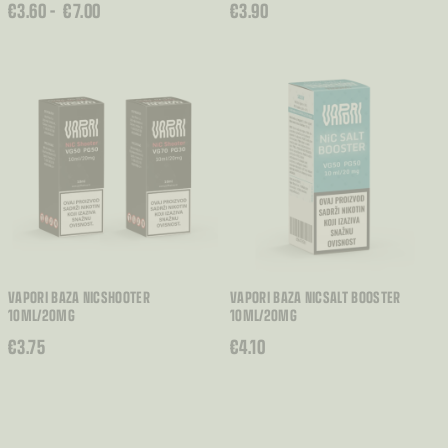
RASPON
€
3.60
–
€
7.00
€
3.90
CIJENA:
OD
€3.60
DO
€7.00
VAPORI BAZA NICSHOOTER
VAPORI BAZA NICSALT BOOSTER
10ML/20MG
10ML/20MG
€
3.75
€
4.10