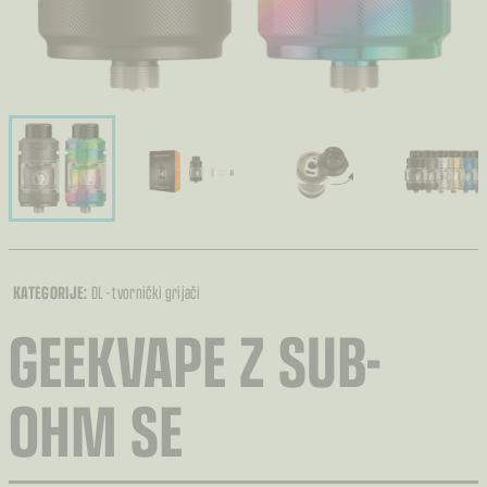
KATEGORIJE:
DL - tvornički grijači
GEEKVAPE Z SUB-
OHM SE