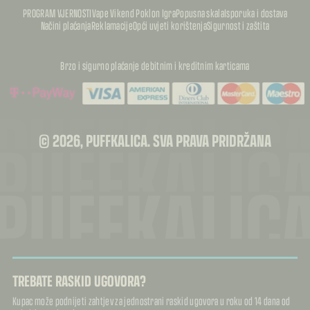
PROGRAM VJERNOSTI
Vape Vikend Poklon Igra
Popusna skala
Isporuka i dostava
Načini plaćanja
Reklamacije
Opći uvjeti korištenja
Sigurnost i zaštita
Brzo i sigurno plaćanje debitnim i kreditnim karticama
PUFFKALIC
PUFFKALIC
© 2026, PUFFKALICA. SVA PRAVA PRIDRŽANA
PUFFKALIC
TREBATE RASKID UGOVORA?
Kupac može podnijeti zahtjev za jednostrani raskid ugovora u roku od 14 dana od