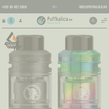
+385 99 467 2888
18+
INFO@PUFFKALICA.HR
0