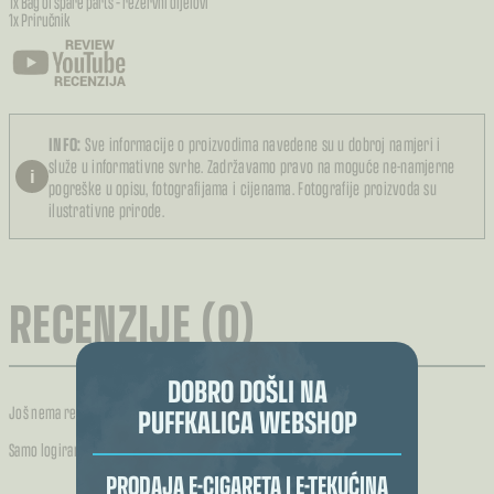
1x Bag of spare parts – rezervni dijelovi
1x Priručnik
INFO:
Sve informacije o proizvodima navedene su u dobroj namjeri i
služe u informativne svrhe. Zadržavamo pravo na moguće ne-namjerne
i
pogreške u opisu, fotografijama i cijenama. Fotografije proizvoda su
ilustrativne prirode.
RECENZIJE (0)
DOBRO DOŠLI NA
PUFFKALICA WEBSHOP
Još nema recenzija.
Samo logirani kupci koji su kupili ovaj proizvod mogu napisati recenziju.
PRODAJA E-CIGARETA I E-TEKUĆINA