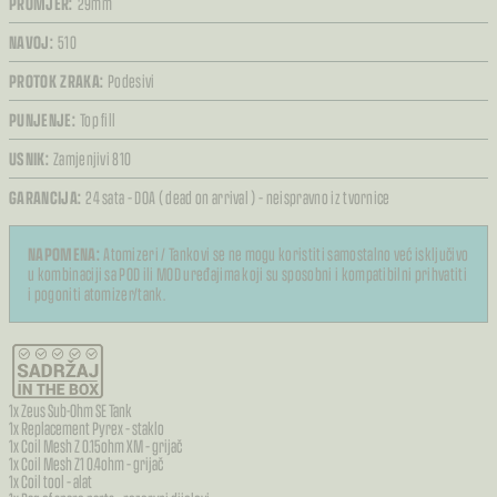
PROMJER:
29mm
NAVOJ:
510
PROTOK ZRAKA:
Podesivi
PUNJENJE:
Top fill
USNIK:
Zamjenjivi 810
GARANCIJA:
24 sata – DOA ( dead on arrival ) – neispravno iz tvornice
NAPOMENA:
Atomizeri / Tankovi se ne mogu koristiti samostalno već isključivo
u kombinaciji sa POD ili MOD uređajima koji su sposobni i kompatibilni prihvatiti
i pogoniti atomizer/tank.
1x Zeus Sub-Ohm SE Tank
1x Replacement Pyrex – staklo
1x Coil Mesh Z 0.15ohm XM – grijač
1x Coil Mesh Z1 0.4ohm – grijač
1x Coil tool – alat