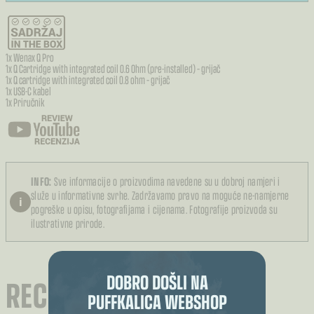
1x Wenax Q Pro
1x Q Cartridge with integrated coil 0.6 Ohm (pre-installed) – grijač
1x Q cartridge with integrated coil 0.8 ohm – grijač
1x USB-C kabel
1x Priručnik
INFO:
Sve informacije o proizvodima navedene su u dobroj namjeri i
služe u informativne svrhe. Zadržavamo pravo na moguće ne-namjerne
i
pogreške u opisu, fotografijama i cijenama. Fotografije proizvoda su
ilustrativne prirode.
DOBRO DOŠLI NA
RECENZIJE (0)
PUFFKALICA WEBSHOP