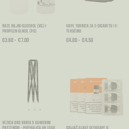
BAZE BILJNI-GLICEROL (VG) I
VAPE TORBICA ZA E-CIGARETU I E-
PROPILEN-GLIKOL (PG)
TEKUĆINU
RASPON
RASPON
€
3.60
–
€
7.00
€
4.00
–
€
4.50
CIJENA:
CIJENA:
OD
OD
€3.60
€4.00
DO
DO
€7.00
€4.50
VEZICA OKO VRATA S GUMENIM
PRSTENOM – PUFFKALICA.HR LOGO
GRIJAČ GLAVE GEEKVAPE Q