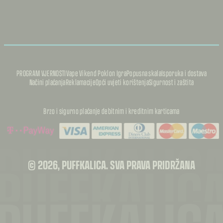
PROGRAM VJERNOSTI
Vape Vikend Poklon Igra
Popusna skala
Isporuka i dostava
Načini plaćanja
Reklamacije
Opći uvjeti korištenja
Sigurnost i zaštita
Brzo i sigurno plaćanje debitnim i kreditnim karticama
PUFFKALIC
PUFFKALIC
© 2026, PUFFKALICA. SVA PRAVA PRIDRŽANA