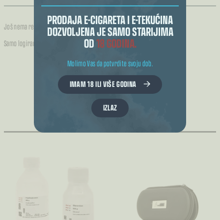
PRODAJA E-CIGARETA I E-TEKUĆINA
Još nema recenzija.
DOZVOLJENA JE SAMO STARIJIMA
OD
18 GODINA.
Samo logirani kupci koji su kupili ovaj proizvod mogu napisati recenziju.
Molimo Vas da potvrdite svoju dob.
IMAM 18 ILI VIŠE GODINA
POVEZANI PROIZVODI
IZLAZ