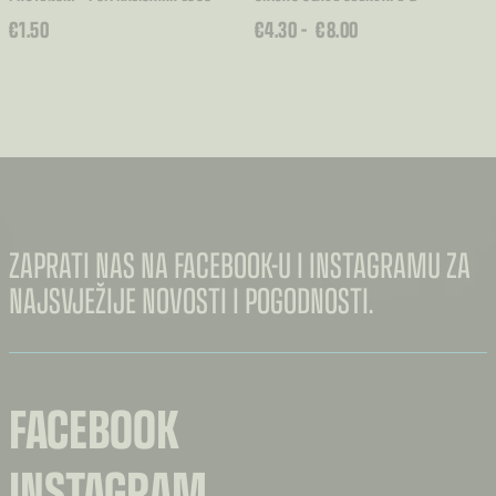
RASPON
€
1.50
€
4.30
–
€
8.00
CIJENA:
OD
€4.30
DO
€8.00
ZAPRATI NAS NA FACEBOOK-U I INSTAGRAMU ZA
NAJSVJEŽIJE NOVOSTI I POGODNOSTI.
FACEBOOK
INSTAGRAM