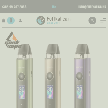
+385 99 467 2888
18+
INFO@PUFFKALICA.HR
0