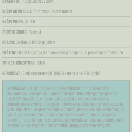
SNAGA (W):
Podesiva 5W do 25W
NAČIN AKTIVACIJE:
Automatski,
Putem Gumba
NAČIN PARENJA:
MTL
PROTOK ZRAKA:
Podesivi
GRIJAČ:
Zamjenjivi POD sa grijačem
ZAŠTITA:
Od kratkog spoja,
Od prenapona i podnapona,
Od previsoke temperature
TIP USB KONEKTORA:
USB-C
GARANCIJA:
3 mjeseca na uređaj i DOA 24 sata na tank/POD i grijač
NAPOMENA:
Uređaj podržava punjenje zidnim strujnim adapterom do
maksimalno 1.5A (Ampera). Punjenjem uređaja "Quick Charger" adapterima
iznad 1.5A dovodite se u mogućnost da uslijed prevelike jakosti struje
degradirate baterijske LI-ION ćelije ili dovedete uređaj u neupotrebljivo stanje.
Svaki zidni strujni adapter pod "OUTPUT" sekciji predaje korisniku informaciju o
jakosti struje u amperima. Grijač se mora prije upotrebe dobro natopiti e-
tekućinom u protivnom može doći do sagorijevanja pamuka i neugodnog okusa
e-tekućine, a takav grijač je neupotrebljivi pa ga je potrebno zamijeniti.