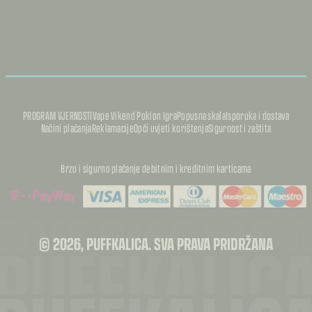
PROGRAM VJERNOSTI
Vape Vikend Poklon Igra
Popusna skala
Isporuka i dostava
Načini plaćanja
Reklamacije
Opći uvjeti korištenja
Sigurnost i zaštita
Brzo i sigurno plaćanje debitnim i kreditnim karticama
PUFFKALIC
PUFFKALIC
© 2026, PUFFKALICA. SVA PRAVA PRIDRŽANA