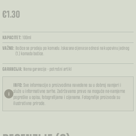
€
1.30
KAPACITET:
100ml
VAŽNO:
Bočice se prodaju po komadu. Iskazana cijena se odnosi na kupovinu jednog
(1.) komada bočice.
GARANCIJA:
Nema garancije – potrošni artikl
INFO:
Sve informacije o proizvodima navedene su u dobroj namjeri i
služe u informativne svrhe. Zadržavamo pravo na moguće ne-namjerne
i
pogreške u opisu, fotografijama i cijenama. Fotografije proizvoda su
ilustrativne prirode.