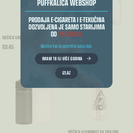
PUFFKALICA WEBSHOP
PRODAJA E-CIGARETA I E-TEKUĆINA
DOZVOLJENA JE SAMO STARIJIMA
OD
18 GODINA.
BOČICA UNICORN 10ML
BOČICA FLIP TOP
RASPON
€
0.45
€
1.00
–
€
1.55
Molimo Vas da potvrdite svoju dob.
CIJENA:
IMAM 18 ILI VIŠE GODINA
OD
€1.00
IZLAZ
DO
€1.55
BOČICA ILLUMINATI SA SKALOM