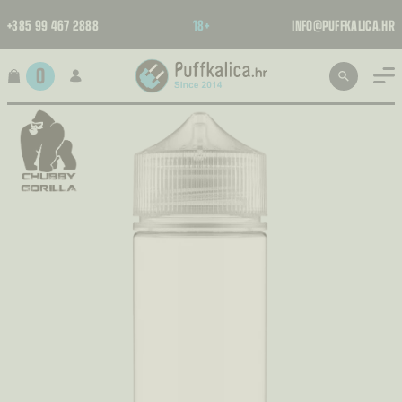
+385 99 467 2888
18+
INFO@PUFFKALICA.HR
0