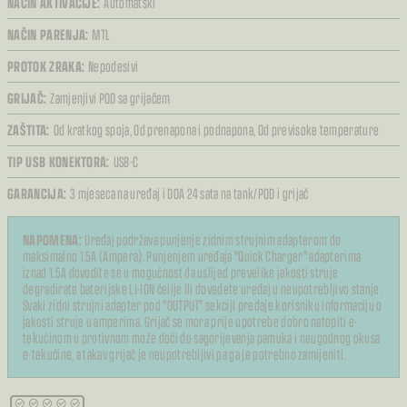
NAČIN AKTIVACIJE:
Automatski
NAČIN PARENJA:
MTL
PROTOK ZRAKA:
Nepodesivi
GRIJAČ:
Zamjenjivi POD sa grijačem
ZAŠTITA:
Od kratkog spoja,
Od prenapona i podnapona,
Od previsoke temperature
TIP USB KONEKTORA:
USB-C
GARANCIJA:
3 mjeseca na uređaj i DOA 24 sata na tank/POD i grijač
NAPOMENA:
Uređaj podržava punjenje zidnim strujnim adapterom do
maksimalno 1.5A (Ampera). Punjenjem uređaja "Quick Charger" adapterima
iznad 1.5A dovodite se u mogućnost da uslijed prevelike jakosti struje
degradirate baterijske LI-ION ćelije ili dovedete uređaj u neupotrebljivo stanje.
Svaki zidni strujni adapter pod "OUTPUT" sekciji predaje korisniku informaciju o
jakosti struje u amperima. Grijač se mora prije upotrebe dobro natopiti e-
tekućinom u protivnom može doći do sagorijevanja pamuka i neugodnog okusa
e-tekućine, a takav grijač je neupotrebljivi pa ga je potrebno zamijeniti.