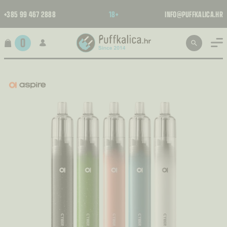
+385 99 467 2888
18+
INFO@PUFFKALICA.HR
0