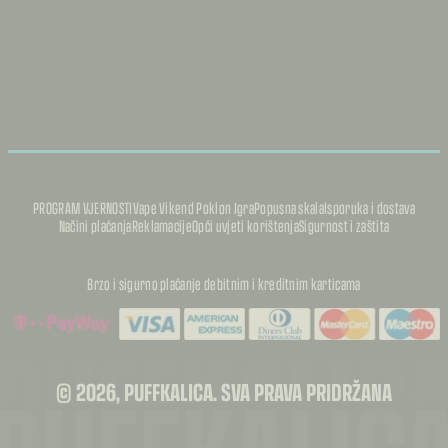
PROGRAM VJERNOSTI
Vape Vikend Poklon Igra
Popusna skala
Isporuka i dostava
Načini plaćanja
Reklamacije
Opći uvjeti korištenja
Sigurnost i zaštita
Brzo i sigurno plaćanje debitnim i kreditnim karticama
PUFFKALIC
PUFFKALIC
© 2026, PUFFKALICA. SVA PRAVA PRIDRŽANA