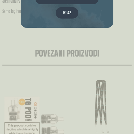
Još nema recenzija.
Samo logirani kupci koji su kupili ovaj proizvod mogu napisati recenziju.
IZLAZ
POVEZANI PROIZVODI