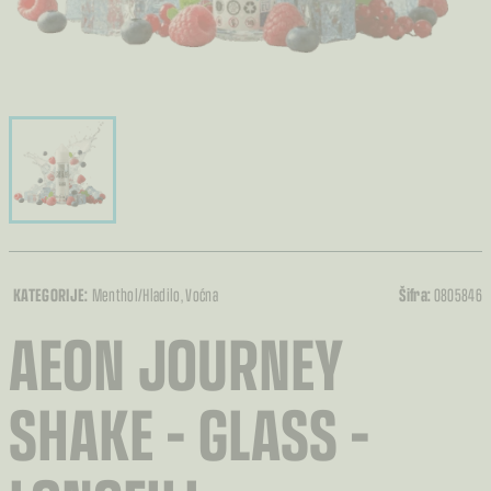
KATEGORIJE:
Menthol/Hladilo
, Voćna
Šifra:
0805846
AEON JOURNEY
SHAKE – GLASS –