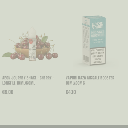
AEON JOURNEY SHAKE - CHERRY -
VAPORI BAZA NICSALT BOOSTER
LONGFILL 10ML/60ML
10ML/20MG
€
9.00
€
4.10