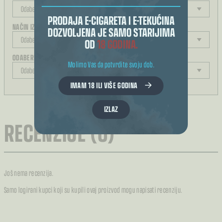
PRODAJA E-CIGARETA I E-TEKUĆINA
NAČIN IZRAČUNA KOLIČINE
DOZVOLJENA JE SAMO STARIJIMA
OD
18 GODINA.
ODABERITE JAČINU
Molimo Vas da potvrdite svoju dob.
IMAM 18 ILI VIŠE GODINA
REZULTAT ODABIRA
IZLAZ
RECENZIJE (0)
Još nema recenzija.
Samo logirani kupci koji su kupili ovaj proizvod mogu napisati recenziju.