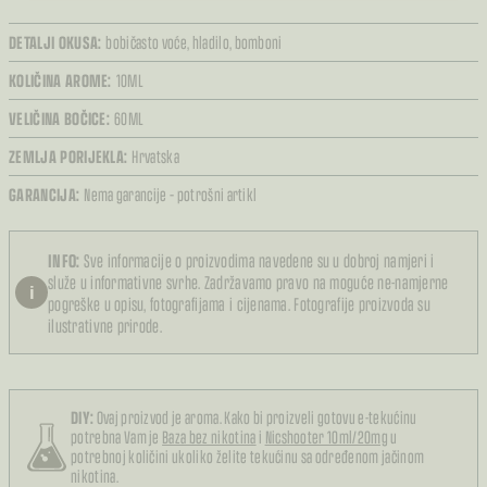
DETALJI OKUSA:
bobičasto voće,
hladilo,
bomboni
KOLIČINA AROME:
10ML
VELIČINA BOČICE:
60ML
ZEMLJA PORIJEKLA:
Hrvatska
GARANCIJA:
Nema garancije – potrošni artikl
INFO:
Sve informacije o proizvodima navedene su u dobroj namjeri i
služe u informativne svrhe. Zadržavamo pravo na moguće ne-namjerne
i
pogreške u opisu, fotografijama i cijenama. Fotografije proizvoda su
ilustrativne prirode.
DIY:
Ovaj proizvod je aroma. Kako bi proizveli gotovu e-tekućinu
potrebna Vam je
Baza bez nikotina
i
Nicshooter 10ml/20mg
u
potrebnoj količini ukoliko želite tekućinu sa određenom jačinom
nikotina.