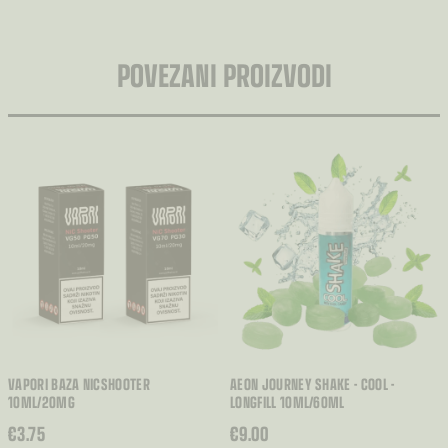
POVEZANI PROIZVODI
VAPORI BAZA NICSHOOTER
AEON JOURNEY SHAKE - COOL -
10ML/20MG
LONGFILL 10ML/60ML
€
3.75
€
9.00