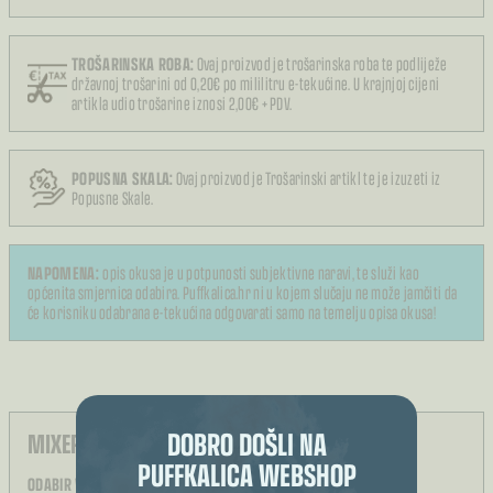
TROŠARINSKA ROBA:
Ovaj proizvod je trošarinska roba te podliježe
državnoj trošarini od 0,20€ po mililitru e-tekućine. U krajnjoj cijeni
artikla udio trošarine iznosi 2,00€ + PDV.
POPUSNA SKALA:
Ovaj proizvod je Trošarinski artikl te je izuzeti iz
Popusne Skale.
NAPOMENA:
opis okusa je u potpunosti subjektivne naravi, te služi kao
općenita smjernica odabira. Puffkalica.hr ni u kojem slučaju ne može jamčiti da
će korisniku odabrana e-tekućina odgovarati samo na temelju opisa okusa!
DOBRO DOŠLI NA
MIXER E-TEKUĆINA:
PUFFKALICA WEBSHOP
ODABIR VELIČINE BOČICE