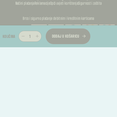
Načini plaćanja
Reklamacije
Opći uvjeti korištenja
Sigurnost i zaštita
Brzo i sigurno plaćanje debitnim i kreditnim karticama
PUFFKALIC
DODAJ U KOŠARICU
KOLIČINA
PUFFKALIC
© 2026, PUFFKALICA. SVA PRAVA PRIDRŽANA
PUFFKALIC
TREBATE RASKID UGOVORA?
Kupac može podnijeti zahtjev za jednostrani raskid ugovora u roku od 14 dana od
primitka proizvoda.