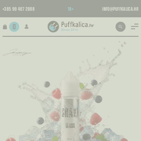
+385 99 467 2888
18+
INFO@PUFFKALICA.HR
0